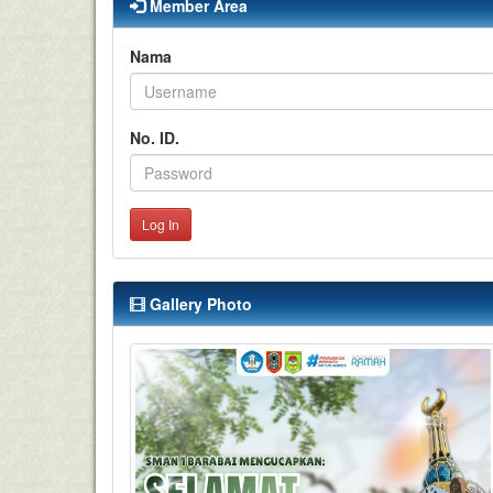
Member Area
Nama
No. ID.
Log In
Gallery Photo