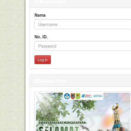
Member Area
Nama
No. ID.
Log In
Gallery Photo